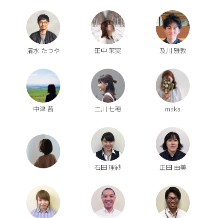
清水 たつや
田中 茉実
及川 雅敦
中津 茜
二川 七穂
maka
石田 理紗
正田 由美