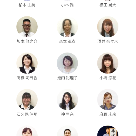
柗本 由美
小林 雅
横田 晃大
坂本 龍之介
森本 亜衣
酒井 奈々未
高橋 明日香
池内 裕理子
小場 悠花
石久保 佳那
神 里奈
麻野 未来