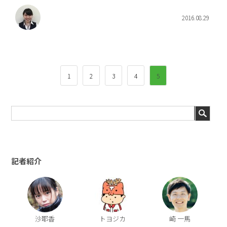
2016.08.29
1
2
3
4
5
記者紹介
沙耶香
トヨジカ
崎 一馬