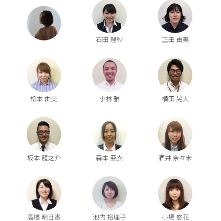
石田 理紗
正田 由美
柗本 由美
小林 雅
横田 晃大
坂本 龍之介
森本 亜衣
酒井 奈々未
高橋 明日香
池内 裕理子
小場 悠花