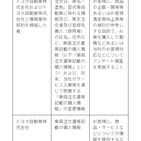
トヨタ自動車株
注文日、車名・
お客様に、商品
式会社およびト
塗色。型式等自
の企画・開発等
ヨタ自動車株式
動車に係わる情
あるいはお客様
会社と情報提供
報及び、買主注
満足度向上策等
契約を締結した
文者及び登録名
の検討の参考に
者
義人（使用者）
する目的で、お
の氏名。住所な
車を購入した動
ど、車両注文書
機などあるいは
等記載の個人情
当社のお客様対
報（以下「車両
応などについて
注文書等記載の
アンケート調査
個人情報」とい
を実施すること
う）および、将
来、当社がサー
ビス入庫等を通
じて把握する
「車両注文書等
記載の個人情
報」の変更情報
トヨタ自動車株
車両注文書等記
お客様に、商
式会社
載の個人情報
品・サービスな
どについての情
報を提供するな