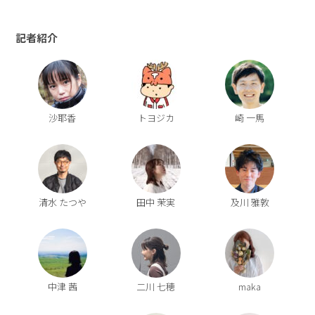
記者紹介
沙耶香
トヨジカ
崎 一馬
清水 たつや
田中 茉実
及川 雅敦
中津 茜
二川 七穂
maka