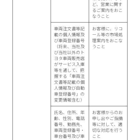
ど、営業に関す
るご案内をおこ
なうこと
車両注文書等記
お客様に、リコ
載の個人情報及
ール等の市場処
び車両登録番号
理案内をおこな
（将来、当社及
うこと
び当社以外のト
ヨタ車両販売店
がサービス入庫
等を通して、把
握する「車両注
文書等記載の個
人情報及び自動
車登録番号」の
変更情報含む）
氏名、住所、年
お客様からのお
齢、性別、電話
申し出やご指摘
番号、勤務先、
等に対して、適
車両登録番号・
切な対応を行う
車台番号及び車
こと