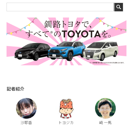
記者紹介
沙耶香
トヨジカ
崎 一馬