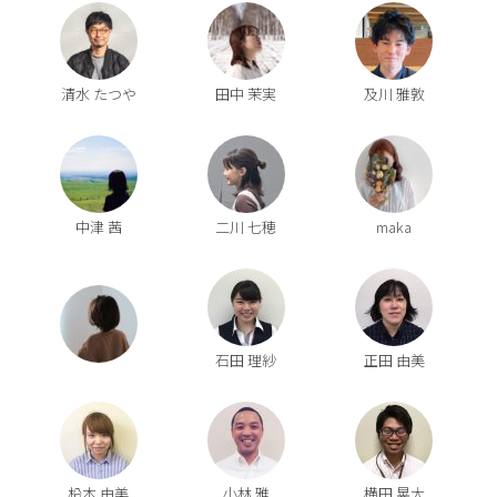
清水 たつや
田中 茉実
及川 雅敦
中津 茜
二川 七穂
maka
石田 理紗
正田 由美
柗本 由美
小林 雅
横田 晃大