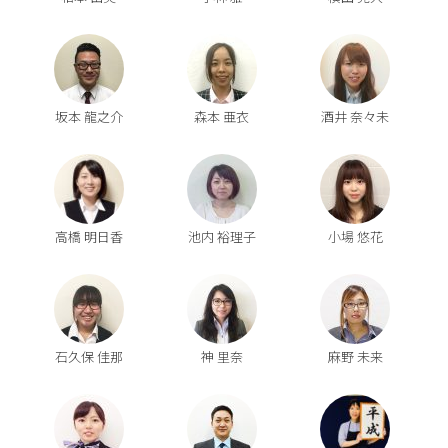
坂本 龍之介
森本 亜衣
酒井 奈々未
高橋 明日香
池内 裕理子
小場 悠花
石久保 佳那
神 里奈
麻野 未来