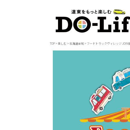
TOP
>
楽しむ
>
北海道全域
>
フードトラックヴィレッジ JOI