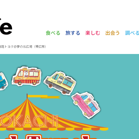
食べる
旅する
楽しむ
出会う
調べ
N釧路トヨタ＠夢の北広場（帯広市）