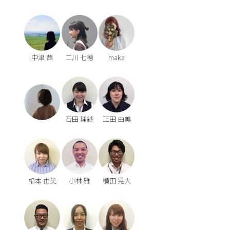
中津 茜
二川 七穂
maka
石田 理紗
正田 由美
柗本 由美
小林 雅
横田 晃大