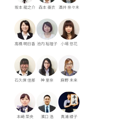
坂本 龍之介
森本 亜衣
酒井 奈々未
高橋 明日香
池内 裕理子
小場 悠花
石久保 佳那
神 里奈
麻野 未来
本﨑 菜央
濱口 浩
真浦 綾子