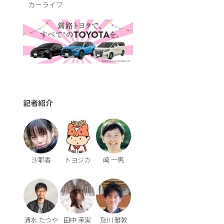
カーライフ
記者紹介
沙耶香
トヨジカ
崎 一馬
清水 たつや
田中 茉実
及川 雅敦