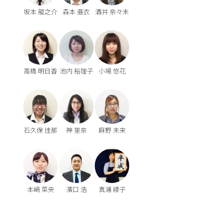
坂本 龍之介
森本 亜衣
酒井 奈々未
高橋 明日香
池内 裕理子
小場 悠花
石久保 佳那
神 里奈
麻野 未来
本﨑 菜央
濱口 浩
真浦 綾子