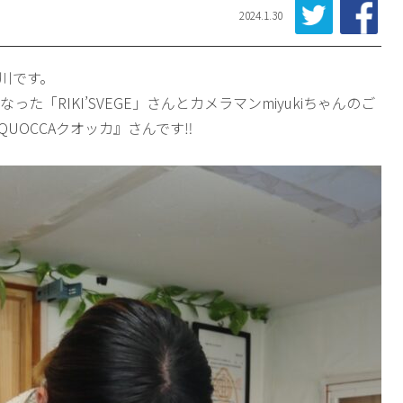
2024.1.30
川です。
た「RIKI’SVEGE」さんとカメラマンmiyukiちゃんのご
UOCCAクオッカ』さんです‼