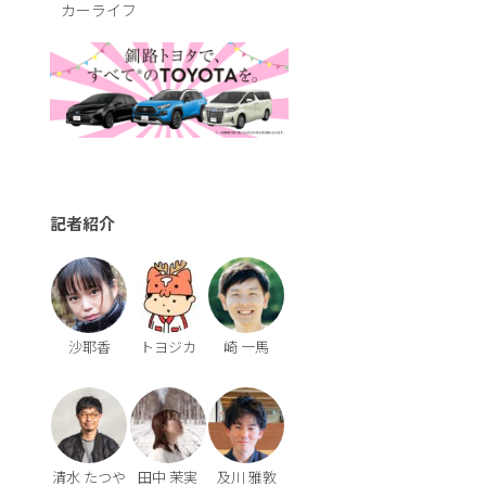
カーライフ
記者紹介
沙耶香
トヨジカ
崎 一馬
清水 たつや
田中 茉実
及川 雅敦