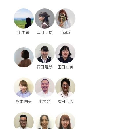
中津 茜
二川 七穂
maka
石田 理紗
正田 由美
柗本 由美
小林 雅
横田 晃大