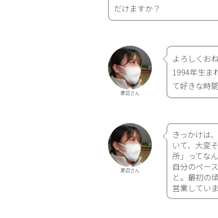
だけますか？
よろしくおね
1994年生
て好きな時
渡辺さん
きっかけは
いて、大変
所」ってな
自分のペー
渡辺さん
と。最初の
営業してい