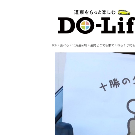
TOP
>
食べる
>
北海道全域
>
道内どこでも来てくれる！予約も可