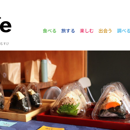
食べる
旅する
楽しむ
出会う
調べ
麦むすび