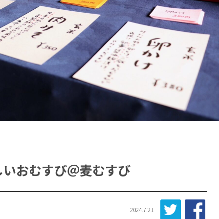
しいおむすび＠麦むすび
2024.7.21