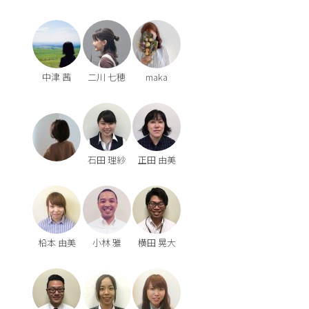
中津 茜
二川 七穂
maka
石田 理紗
正田 由美
柗本 由美
小林 雅
横田 晃大