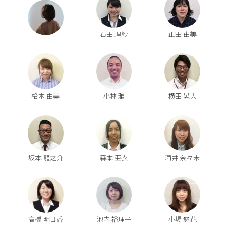
石田 理紗
正田 由美
柗本 由美
小林 雅
横田 晃大
坂本 龍之介
森本 亜衣
酒井 奈々未
高橋 明日香
池内 裕理子
小場 悠花