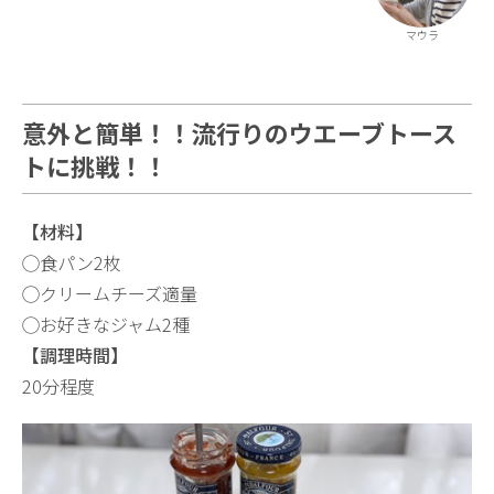
マウラ
意外と簡単！！流行りのウエーブトース
トに挑戦！！
【材料】
◯食パン2枚
◯クリームチーズ適量
◯お好きなジャム2種
【調理時間】
20分程度