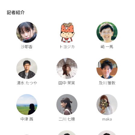
記者紹介
沙耶香
トヨジカ
崎 一馬
清水 たつや
田中 茉実
及川 雅敦
中津 茜
二川 七穂
maka