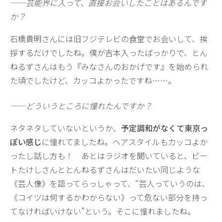
——芸能界に入って、直接お会いしたことはあるんです
か？
石橋貴明さんには旧フジテレビの食堂でお会いして、挨
拶するだけでしたね。僕が吉本入ったばっかりで、とん
ねるずさんはもう『みなさんのおかげです』を始められ
た頃でしたけど、カッコよかったですね……。
——どういうところに憧れたんですか？
ネタネタしていないというか、
予定調和がなくて東京っ
ぽい感じ
に憧れてましたね。ヘアスタイルもカッコよか
ったし話し方も！ あとはラジオを聞いていると、ビー
トたけしさんととんねるずさんはだいたい同じような
《芸人像》を語ってらっしゃって、“芸人っていうのは、
《コイツは何するかわからない》って危ない部分を持っ
てなければいけない”という。そこに憧れましたね。