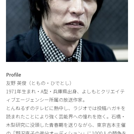
Profile
友野 英俊（ともの・ひでとし）
1971年生まれ・A型・兵庫県出身、よしもとクリエイテ
ィブエージェンシー所属の放送作家。
とんねるずのテレビに熱中し、ラジオでは投稿ハガキを
読まれたことにより強く芸能界への憧れを抱く。石橋・
木梨研究に没頭した青春期を送りながら、東京吉本主催
の「野沢直子の弟分オーディション」に1000人の競争を