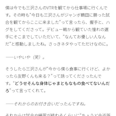
僕は今でも三沢さんのVTRを観てから仕事場に行くんで
す。その時も“今日も三沢さんがジャンボ鶴田に勝った試
合を観てからここに来ました”って言ったら、握手と、ハ
グをしてくださって。デビュー戦から観ていた憧れの選
手にそこまでしていただいて、“なんてお優しい人なん
だ”と感動しましたね。さっきネタやってただけなのに。
——いやいや（笑）。
そうしたら三沢さんが“今から僕ら食事に行くけど、よか
ったら友野くんも来る？”って誘ってくださったんで
す。“
どうせそんな身体じゃまともなもの食べてないんだ
ろ
”って言ってくれて。
——それからのお付き合いだったんですね。
それからは試合や練習が終わるくらいに“ちょうど今近所