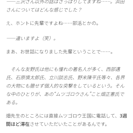
——三沢さん以外の話はさっぱりしてますね……。浜田
さんについてはどんな感じでした？
え、ホントに先輩ですよね……部活とかの。
——違いますよ（笑）。
まあ、お世話になりました先輩ということで……。
そんな友野氏は他にも憧れの著名人が多く、西部邁
氏、石原慎太郎氏、立川談志氏、野末陳平氏等々、各界
の大物にも臆せず個人的な突撃をしているという。そん
な中のひとりが、あの“ムツゴロウさん”こと畑正憲氏で
ある。
畑先生のところには直接ムツゴロウ王国に電話して、
3週
間ほど滞在
させていただいたことがあるんです。