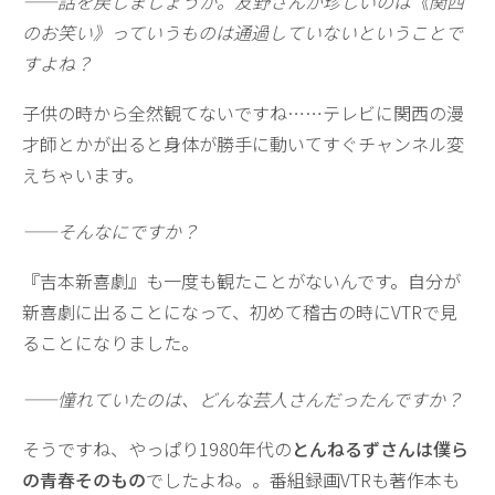
——話を戻しましょうか。友野さんが珍しいのは《関西
のお笑い》っていうものは通過していないということで
すよね？
子供の時から全然観てないですね……テレビに関西の漫
才師とかが出ると身体が勝手に動いてすぐチャンネル変
えちゃいます。
——そんなにですか？
『吉本新喜劇』も一度も観たことがないんです。自分が
新喜劇に出ることになって、初めて稽古の時にVTRで見
ることになりました。
——憧れていたのは、どんな芸人さんだったんですか？
そうですね、やっぱり1980年代の
とんねるずさんは僕ら
の青春そのもの
でしたよね。。番組録画VTRも著作本も