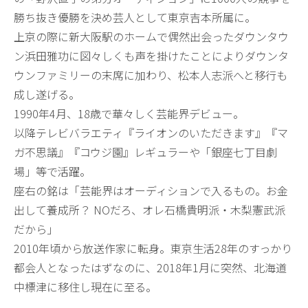
勝ち抜き優勝を決め芸人として東京吉本所属に。
上京の際に新大阪駅のホームで偶然出会ったダウンタウ
ン浜田雅功に図々しくも声を掛けたことによりダウンタ
ウンファミリーの末席に加わり、松本人志派へと移行も
成し遂げる。
1990年4月、18歳で華々しく芸能界デビュー。
以降テレビバラエティ『ライオンのいただきます』『マ
ガ不思議』『コウジ園』レギュラーや「銀座七丁目劇
場」等で活躍。
座右の銘は「芸能界はオーディションで入るもの。お金
出して養成所？ NOだろ、オレ石橋貴明派・木梨憲武派
だから」
2010年頃から放送作家に転身。東京生活28年のすっかり
都会人となったはずなのに、2018年1月に突然、北海道
中標津に移住し現在に至る。