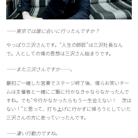
——東京では誰に会いに行ったんですか？
やっぱり三沢さんです。“人生の師匠”は三沢社長なん
で。人としての僕の思想は三沢さん始まりです。
——また三沢さんですか……。
最初ご一緒した営業でステージ終了後、僕らお笑いチー
ムは主催者と一緒にご飯に行かなきゃならなかったんで
すね。でも“今行かなかったらもう一生会えない！ 次は
ない！”と思って、打ち上げに行かずに帰ろうとしていた
三沢さんの方に走っていったんです。
——凄い行動力ですね。