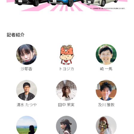
記者紹介
沙耶香
トヨジカ
崎 一馬
清水 たつや
田中 茉実
及川 雅敦