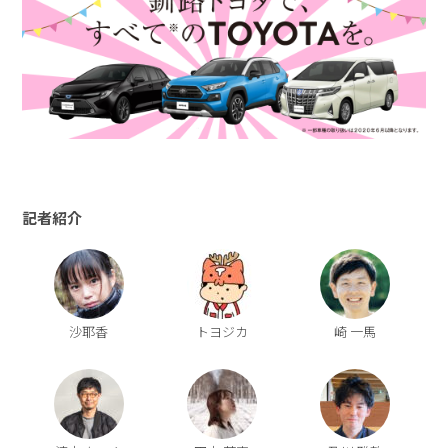
記者紹介
沙耶香
トヨジカ
崎 一馬