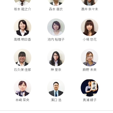
坂本 龍之介
森本 亜衣
酒井 奈々未
高橋 明日香
池内 裕理子
小場 悠花
石久保 佳那
神 里奈
麻野 未来
本﨑 菜央
濱口 浩
真浦 綾子