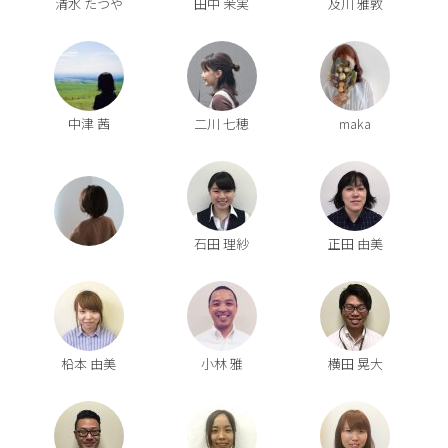
清水 たつや
田中 茉実
及川 雅敦
中津 茜
二川 七穂
maka
石田 理紗
正田 由美
柗本 由美
小林 雅
横田 晃大