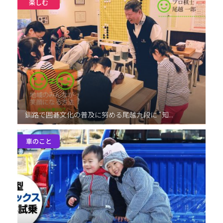
楽しむ
釧路で囲碁文化の普及に努める尾越九段に “知...
車のこと