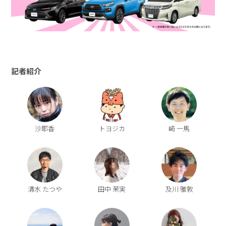
記者紹介
沙耶香
トヨジカ
崎 一馬
清水 たつや
田中 茉実
及川 雅敦