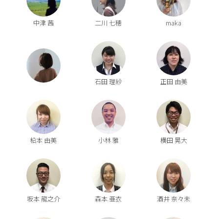
中津 茜
二川 七穂
maka
石田 理紗
正田 由美
柗本 由美
小林 雅
横田 晃大
坂本 龍之介
森本 亜衣
酒井 奈々未