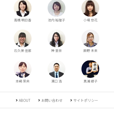
高橋 明日香
池内 裕理子
小場 悠花
石久保 佳那
神 里奈
麻野 未来
本﨑 菜央
濱口 浩
真浦 綾子
ABOUT
お問い合わせ
サイトポリシー