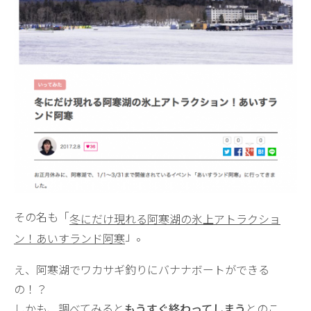
その名も「
冬にだけ現れる阿寒湖の氷上アトラクショ
」。
ン！あいすランド阿寒
え、阿寒湖でワカサギ釣りにバナナボートができる
の！？
しかも、調べてみると
もうすぐ終わってしまう
とのこ