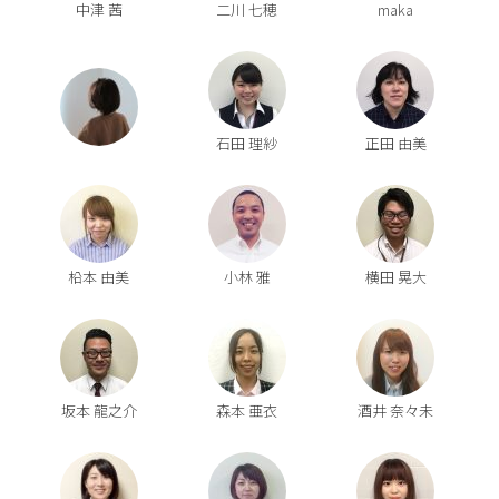
中津 茜
二川 七穂
maka
石田 理紗
正田 由美
柗本 由美
小林 雅
横田 晃大
坂本 龍之介
森本 亜衣
酒井 奈々未