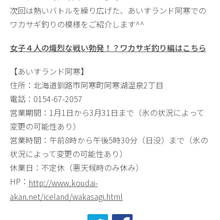
次回は熱いバトルを繰り広げた、あいすランド阿寒での
ワカサギ釣りの模様をご紹介します^^
女子４人の熾烈な戦い勃発！？ワカサギ釣り編はこちら
【あいすランド阿寒】
住所：北海道釧路市阿寒町阿寒湖温泉2丁目
電話：0154-67-2057
営業期間：1月1日から3月31日まで（氷の状況によって
変更の可能性あり）
営業時間：午前8時から午後5時30分（日没）まで（氷の
状況によって変更の可能性あり）
休業日：不定休（悪天候時のみ休み）
HP：
http://www.koudai-
akan.net/iceland/wakasagi.html